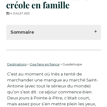
créole en famille
24 JUILLET 2025
Sommaire
🏛️ Balade en famille au cœur de Pointe-
à-Pitre
🍍 Marchés colorés et odeurs d’épices :
immersion en famille
Destinations
>
Que faire en france
> Guadeloupe
🧠 Histoire, culture et émotions fortes
🏖️ Escapade balnéaire à deux pas de la
C’est au moment où Inès a tenté de
ville
marchander une mangue au marché Saint-
🧭 Visites guidées insolites
Antoine (avec tout le sérieux du monde)
qu’on s’est dit :
ce séjour commence bien
.
Deux jours à Pointe-à-Pitre, c’était court,
mais assez pour s’en mettre plein les yeux,