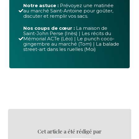
Notre astuce :
Prévoyez une matinée
au marché Saint-Antoine pour goûter,
discuter et remplir vos sacs.
Nos coups de cœur :
La maison de
Saint-John Perse (Inès) | Les récits du
Mémorial ACTe (Léo) | Le punch coco-
gingembre au marché (Tom) | La balade
street-art dans les ruelles (Moi)
Cet article a été rédigé par