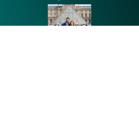
Toujours prêts à partir
Tom et Claire, installés en région parisienne avec Léo et
Inès, parcourent la France dès qu’ils le peuvent.
Randonnées, bord de mer et découvertes gourmandes
rythment leurs escapades. Leur credo : vivre chaque
voyage comme une aventure à partager ensemble.