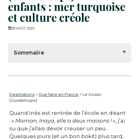
enfants : mer turquoise
et culture créole
28 AOÛT 2025
Sommaire
🏙️ Un charme entre mer et bourg :
bienvenue au Gosier Guadeloupe
🏖️ Plages du Gosier : des coins de
paradis pour toute la famille
Destinations
>
Que faire en France
> Le Gosier
🛶 L’îlet du Gosier : perle sauvage au
(Guadeloupe)
large de la Datcha
🏰 Entre forteresse et tambours : l’âme
Quand Inès est rentrée de l’école en disant
créole du Gosier
:
« Maman, Inaya, elle a deux maisons ! »
, j’ai
🎰 Vie balnéaire et loisirs : l'autre visage
su que j’allais devoir creuser un peu.
du Gosier
Quelques jours (et un bon bokit) plus tard,