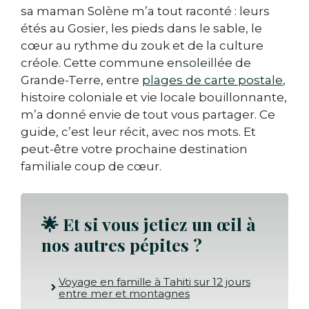
🗺️ Autour du Gosier : nos idées
sa maman Solène m’a tout raconté : leurs
d’escapades faciles
étés au Gosier, les pieds dans le sable, le
❓FAQ – Préparer son séjour à Le Gosier,
cœur au rythme du zouk et de la culture
Guadeloupe
créole. Cette commune ensoleillée de
Grande-Terre, entre
plages de carte postale
,
histoire coloniale et vie locale bouillonnante,
m’a donné envie de tout vous partager. Ce
guide, c’est leur récit, avec nos mots. Et
peut-être votre prochaine destination
familiale coup de cœur.
🌟
Et si vous jetiez un œil à
nos autres pépites ?
Voyage en famille à Tahiti sur 12 jours
entre mer et montagnes