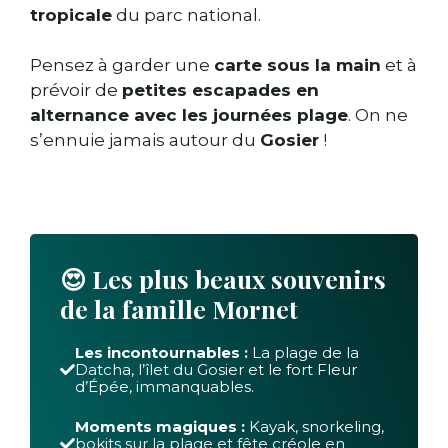
tropicale
du parc national.
Pensez à garder une
carte sous la main
et à
prévoir de
petites escapades en
alternance avec les journées plage
. On ne
s’ennuie jamais autour du
Gosier
!
😍 Les plus beaux souvenirs
de la famille
Mornet
Les incontournables :
La plage de la
Datcha, l’îlet du Gosier et le fort Fleur
d’Épée, immanquables.
Moments magiques :
Kayak, snorkeling,
bokits sur la plage et fête créole en