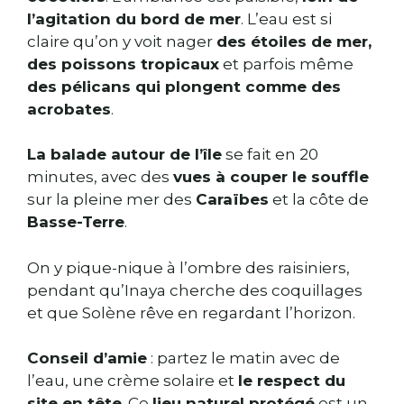
l’agitation du bord de mer
. L’eau est si
claire qu’on y voit nager
des étoiles de mer,
des poissons tropicaux
et parfois même
des pélicans qui plongent comme des
acrobates
.
La balade autour de l’île
se fait en 20
minutes, avec des
vues à couper le souffle
sur la pleine mer des
Caraïbes
et la côte de
Basse-Terre
.
On y pique-nique à l’ombre des raisiniers,
pendant qu’Inaya cherche des coquillages
et que Solène rêve en regardant l’horizon.
Conseil d’amie
: partez le matin avec de
l’eau, une crème solaire et
le respect du
site en tête
. Ce
lieu naturel protégé
est un