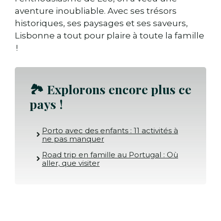
🎨 Le musée de la Marionnette : ludique
aventure inoubliable. Avec ses trésors
et interactif
historiques, ses paysages et ses saveurs,
🏖️ Les plages de Cascais : un moment
Lisbonne a tout pour plaire à toute la famille
détente
!
🧁 Ateliers de cuisine : des petits chefs
en action
🐟 Marché de Ribeira : le plaisir des
🏞️ Explorons encore plus ce
saveurs
pays !
Porto avec des enfants : 11 activités à
ne pas manquer
Road trip en famille au Portugal : Où
aller, que visiter