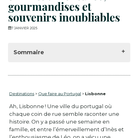
gourmandises et
souvenirs inoubliables
7 JANVIER 2025
Sommaire
🗼 La tour de Belém : un voyage dans le
temps
🏛️ Le monastère des Hiéronymites :
une dose d’histoire
Destinations
>
Que faire au Portugal
>
Lisbonne
🌀 L'océanarium : des étoiles plein les
yeux
Ah, Lisbonne ! Une ville du portugal où
🏰 Sintra : des palais féériques à explorer
chaque coin de rue semble raconter une
🚋 Le tram 28 : une balade rétro
histoire. On y a passé une semaine en
🏞️ Parque Eduardo VII : une pause
famille, et entre l’émerveillement d’Inès et
nature
l’enthousiasme de Léo, on a vécu une