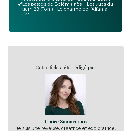
Les pastéis de Belém (Inès) | Les vues du
tram 28 (Tom) | Le charme de l’Alfama
(Moi).
Cet article a été rédigé par
Claire Samaritano
Je suis une rêveuse, créatrice et exploratrice,