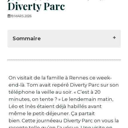
Diverty Parc
19 MARS 2026
Sommaire
🌿 Notre arrivée au Diverty Parc :
première impression d'un parc à taille
humaine
🎡 Les premières attractions : quand les
On visitait de la famille à Rennes ce week-
enfants veulent déjà tout tester
end-là. Tom avait repéré Diverty Parc sur son
🐄 Direction la ferme : les animaux qui
téléphone la veille au soir. « C’est à 20
ont fait fondre les enfants
minutes, on tente ? » Le lendemain matin,
🌳 Une journée en pleine nature où les
Léo et Inès étaient déjà habillés avant
enfants se sont vraiment bien amusés
même le petit-déjeuner. Ça partait
⭐ Notre avis sur Diverty Parc après une
bien. Cette journéeau Diverty Parc on vous la
journée complète
raconte telle qu’on l’a vécue.
Une visite en