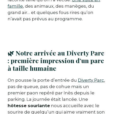
🎟️ Conseils pour visiter Diverty Parc en
famille
, des animaux, des manèges, du
famille (tarifs, billetterie, infos
grand air… et quelques fous rires qu’on
pratiques)
n’avait pas prévus au programme.
💬 Vos questions sur Diverty Parc, nos
réponses
🌿 Notre arrivée au Diverty Parc
: première impression d’un parc
à taille humaine
On pousse la porte d’entrée du
Diverty Parc
,
pas de queue, pas de cohue mais un
premier paon repéré par Inès depuis le
parking. La journée était lancée. Une
hôtesse souriante
nous accueille avec le
sourire de quelqu’un qui aime vraiment son